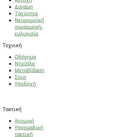
Δύναμη
Ταχύτητα
Νευρομυϊκή
συναρμογή-
ευλυγισία
Τεχνική
Oδήγημα
Nτρίπλα
Mεταβίβαση
Σουτ
Υποδοχή
ΑΣΚΗΣΕΙΣ
Τακτική
Ατομική
Υποομαδική
τακτική