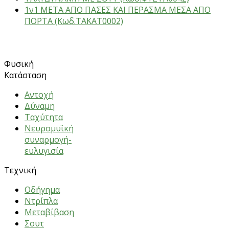
1ν1 ΜΕΤΑ ΑΠΟ ΠΑΣΕΣ ΚΑΙ ΠΕΡΑΣΜΑ ΜΕΣΑ ΑΠΟ
ΠΟΡΤΑ (Κωδ.ΤΑΚΑΤ0002)
ΑΣΚΗΣΕΙΣ
Φυσική
Κατάσταση
Αντοχή
Δύναμη
Ταχύτητα
Νευρομυϊκή
συναρμογή-
ευλυγισία
Τεχνική
Oδήγημα
Nτρίπλα
Mεταβίβαση
Σουτ