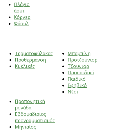
Πλάγιο
άουτ
Κόρνερ
Φάουλ
ΑΣΚΗΣΕΙΣ
ΗΛΙΚΙΕΣ
Τερματοφύλακας
Μπαμπίνη
Προθερμανση
Προτζουνιορ
Κυκλικές
Τζουνιορ
Προπαιδικό
Παιδικό
Εφηβικό
ΠΡΟΠΟΝΗΣΕΙΣ
Νέοι
Προπονητική
μονάδα
Εβδομαδιαίος
προγραμματισμός
Μηνιαίος