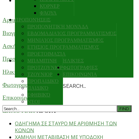
ΜΕΤΑΒΙΒΑΣΗ ΜΕ ΚΙΝΗΣΗ ΣΤΗ ΠΛΑΤΗ
ΚΌΡΝΕΡ
(Κωδ.ΤΕΧΜΕ0101)
ΦΆΟΥΛ
Αρχική
ΠΡΟΠΟΝΉΣΕΙΣ
ΠΡΟΠΟΝΗΤΙΚΉ ΜΟΝΆΔΑ
Βιογραφικο
ΕΒΔΟΜΑΔΙΑΊΟΣ ΠΡΟΓΡΑΜΜΑΤΙΣΜΌΣ
ΜΗΝΙΑΊΟΣ ΠΡΟΓΡΑΜΜΑΤΙΣΜΌΣ
Ασκήσεις
ΕΤΉΣΙΟΣ ΠΡΟΓΡΑΜΜΑΤΙΣΜΌΣ
ΠΡΟΕΤΟΙΜΑΣΊΑ
Προπονήσεις
ΜΠΑΜΠΊΝΗ
ΗΛΙΚΊΕΣ
ΠΡΟΤΖΟΥΝΙΟΡ
ΦΩΤΟΓΡΑΦΊΕΣ
Ηλικίες
ΤΖΟΥΝΙΟΡ
ΕΠΙΚΟΙΝΩΝΊΑ
ΠΡΟΠΑΙΔΙΚΌ
Φωτογραφίες
SEARCH...
ΠΑΙΔΙΚΌ
ΕΦΗΒΙΚΌ
Επικοινωνία
ΝΈΟΙ
ΔΗΜΟΦΙΛΗ
ΑΡΘΡΑ
ΟΔΗΓΗΜΑ ΣΕ ΣΤΑΥΡΟ ΜΕ ΑΡΙΘΜΗΣΗ ΤΩΝ
ΚΩΝΩΝ
ΧΑΜΗΛΗ ΜΕΤΑΒΙΒΑΣΗ ΜΕ ΥΠΟΔΟΧΗ