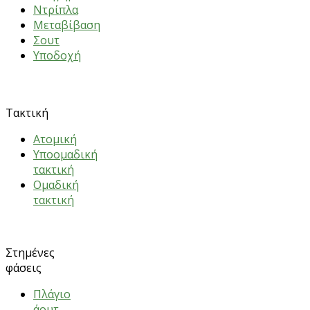
Nτρίπλα
Mεταβίβαση
Σουτ
Υποδοχή
ΑΣΚΗΣΕΙΣ
Τακτική
Ατομική
Υποομαδική
τακτική
Ομαδική
τακτική
Στημένες
φάσεις
Πλάγιο
άουτ