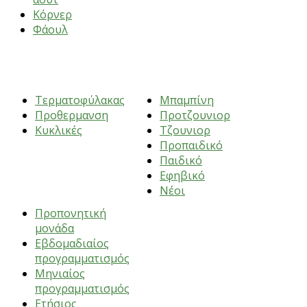
Κόρνερ
Φάουλ
ΑΣΚΗΣΕΙΣ
ΗΛΙΚΙΕΣ
Τερματοφύλακας
Μπαμπίνη
Προθερμανση
Προτζουνιορ
Κυκλικές
Τζουνιορ
Προπαιδικό
Παιδικό
Εφηβικό
ΠΡΟΠΟΝΗΣΕΙΣ
Νέοι
Προπονητική
μονάδα
Εβδομαδιαίος
προγραμματισμός
Μηνιαίος
προγραμματισμός
Ετήσιος