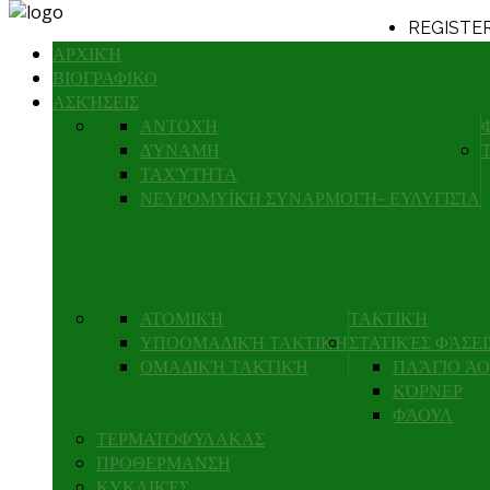
REGISTE
ΑΡΧΙΚΉ
LOGIN
ΒΙΟΓΡΑΦΙΚΟ
ΑΣΚΉΣΕΙΣ
ΣΤΑΥΡΩΤ
ΑΝΤΟΧΉ
ΔΎΝΑΜΗ
ΤΑΧΎΤΗΤΑ
ΝΕΥΡΟΜΥΪΚΉ ΣΥΝΑΡΜΟΓΉ- ΕΥΛΥΓΙΣΊΑ
Details
Category
Published
Written b
Hits: 7925
ΑΤΟΜΙΚΉ
ΤΑΚΤΙΚΉ
ΥΠΟΟΜΑΔΙΚΉ ΤΑΚΤΙΚΉ
ΣΤΑΤΙΚΈΣ ΦΆΣΕΙ
ΟΜΑΔΙΚΉ ΤΑΚΤΙΚΉ
ΠΛΆΓΙΟ Ά
ΚΌΡΝΕΡ
READ MORE: 
ΦΆΟΥΛ
1ν1 ΜΕΤΑ
ΤΕΡΜΑΤΟΦΎΛΑΚΑΣ
ΠΡΟΘΕΡΜΑΝΣΗ
ΚΥΚΛΙΚΈΣ