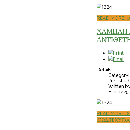
READ MORE: 
ΧΑΜΗΛΗ 
ΑΝΤΙΘΕΤΗ
Details
Category
Published
Written b
Hits: 1225
READ MORE: 
(ΚΩΔ.ΤΕΧΥΠ00