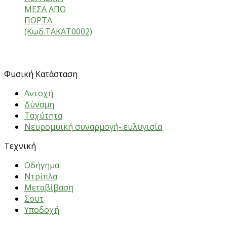
ΜΕΣΑ ΑΠΟ
ΠΟΡΤΑ
(Κωδ.ΤΑΚΑΤ0002)
ΑΣΚΗΣΕΙΣ
Φυσική Κατάσταση
Αντοχή
Δύναμη
Ταχύτητα
Νευρομυϊκή συναρμογή- ευλυγισία
Τεχνική
Oδήγημα
Nτρίπλα
Mεταβίβαση
Σουτ
Υποδοχή